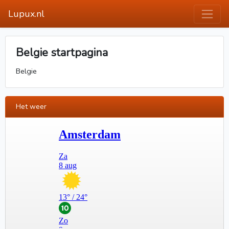
Lupux.nl
Belgie startpagina
Belgie
Het weer